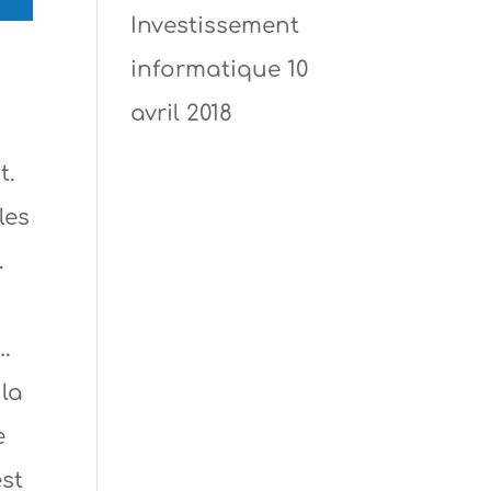
Investissement
informatique
10
avril 2018
t.
les
.
r…
 la
e
est