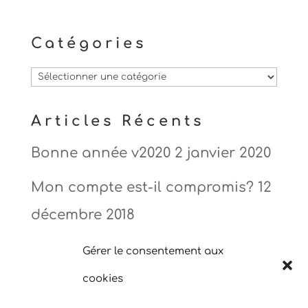
Catégories
Catégories
Articles Récents
Bonne année v2020
2 janvier 2020
Mon compte est-il compromis?
12
décembre 2018
Grosse connexion!
24 juillet 2018
Gérer le consentement aux
cookies
Est-ce qu’il est dur à trouver?
25